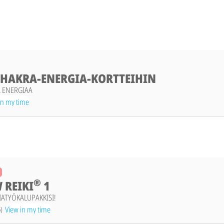
CHAKRA-ENERGIA-KORTTEIHIN
A ENERGIAA
in my time
®
 REIKI
1
ATYÖKALUPAKKISI!
View in my time
6)