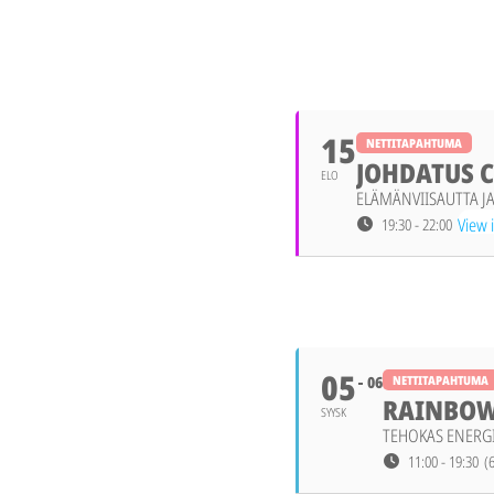
ELOKUU 2026
15
NETTITAPAHTUMA
JOHDATUS 
ELO
ELÄMÄNVIISAUTTA J
View 
19:30 - 22:00
SYYSKUU 2026
05
06
NETTITAPAHTUMA
RAINBOW
SYYSK
TEHOKAS ENERGI
11:00 - 19:30
(