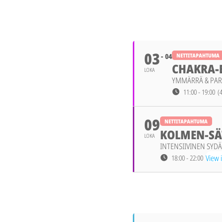
LOKAKUU 2026
03
04
NETTITAPAHTUMA
CHAKRA-E
LOKA
YMMÄRRÄ & PAR
11:00 - 19:00
(
09
NETTITAPAHTUMA
KOLMEN-SÄ
LOKA
INTENSIIVINEN SYD
View 
18:00 - 22:00
MARRASKUU 202