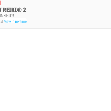
 REIKI® 2
INFINITY!
View in my time
15)
F.A.Q.