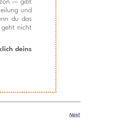
zon — gibt
Heilung und
wenn du das
 geht nicht
klich deins
Next