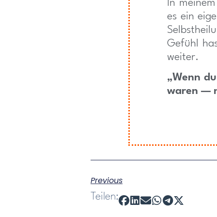
In meine
es ein eig
Selbstheil
Gefühl has
weiter.
„Wenn du b
waren — m
Previous
Teilen: