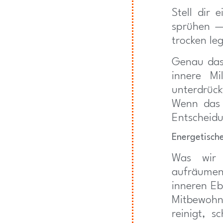
Stell dir
sprühen —
trocken le
Genau das 
innere Mi
unterdrüc
Wenn das 
Entscheidu
Energetisch
Was wir 
aufräumen
inneren Eb
Mitbewohn
reinigt, 