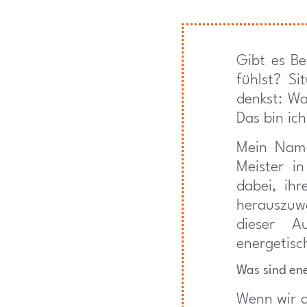
Gibt es Be
fühlst? Si
denkst: Wa
Das bin ic
Mein Name
Meister i
dabei, ih
herauszuw
dieser A
energetisc
Was sind en
Wenn wir 