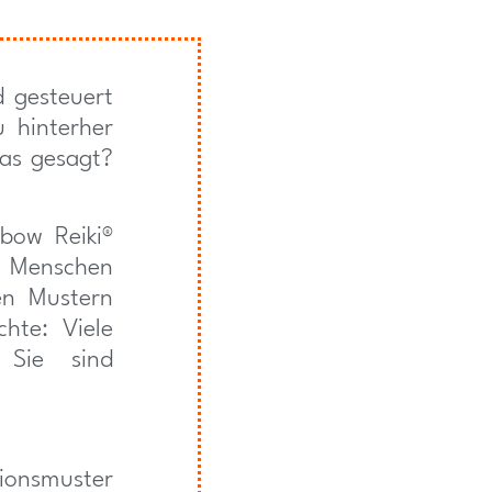
d gesteuert
u hinterher
das gesagt?
bow Reiki®
n Menschen
en Mustern
hte: Viele
 Sie sind
ionsmuster