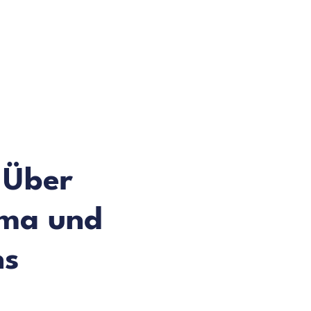
? Über
rma und
ns