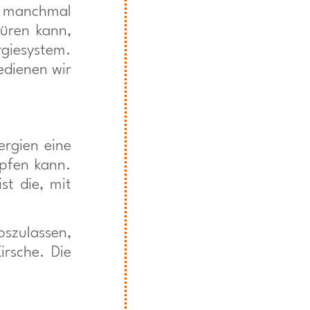
, manchmal
üren kann,
rgiesystem.
edienen wir
rgien eine
pfen kann.
st die, mit
oszulassen,
irsche. Die