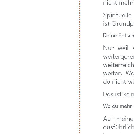
nicht mehr
Spirituell
ist Grundp
Deine Entsc
Nur weil 
weitergere
weiterreic
weiter. Wa
du nicht we
Das ist kei
Wo du mehr 
Auf meine
ausführli