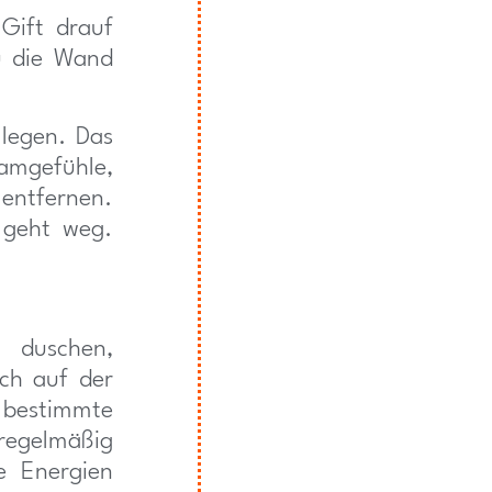
Gift drauf
u die Wand
 legen. Das
amgefühle,
entfernen.
 geht weg.
 duschen,
ch auf der
u bestimmte
regelmäßig
e Energien