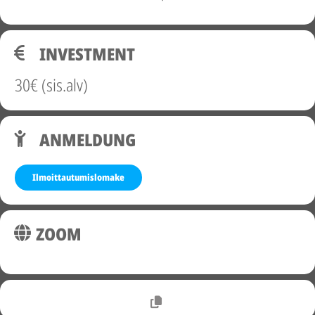
INVESTMENT
30€ (sis.alv)
ANMELDUNG
Ilmoittautumislomake
ZOOM