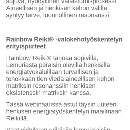
sujuva, hyödyllinen valaistumisprosessi.
Aineellisen ja henkisen kehon välille
syntyy terve, luonnollinen resonanssi.
Rainbow Reiki® -valokehotyöskentelyn
erityispiirteet
Rainbow Reiki® tarjoaa sopivilla,
Lemuriasta peräisin olevilla henkisillä
energiatyökaluillaan turvallisen ja
tehokkaan tien viedä aineellisen kehon
matriksin resonanssiin henkisen
eksistenssin matriksin kanssa.
Tässä webinaarissa astut täysin uuteen
henkisen energiatyöskentelyn maailmaan
Reikillä.
Saat virityksen erilaisiin lemurialaisiin