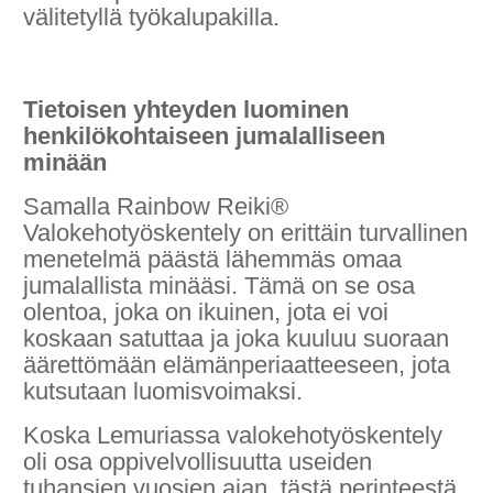
välitetyllä työkalupakilla.
Tietoisen yhteyden luominen
henkilökohtaiseen jumalalliseen
minään
Samalla Rainbow Reiki®
Valokehotyöskentely on erittäin turvallinen
menetelmä päästä lähemmäs omaa
jumalallista minääsi. Tämä on se osa
olentoa, joka on ikuinen, jota ei voi
koskaan satuttaa ja joka kuuluu suoraan
äärettömään elämänperiaatteeseen, jota
kutsutaan luomisvoimaksi.
Koska Lemuriassa valokehotyöskentely
oli osa oppivelvollisuutta useiden
tuhansien vuosien ajan, tästä perinteestä