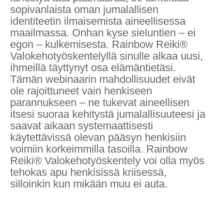
sopivanlaista oman jumalallisen
identiteetin ilmaisemista aineellisessa
maailmassa. Onhan kyse sieluntien – ei
egon – kulkemisesta. Rainbow Reiki®
Valokehotyöskentelyllä sinulle alkaa uusi,
ihmeillä täyttynyt osa elämäntietäsi.
Tämän webinaarin mahdollisuudet eivät
ole rajoittuneet vain henkiseen
parannukseen – ne tukevat aineellisen
itsesi suoraa kehitystä jumalallisuuteesi ja
saavat aikaan systemaattisesti
käytettävissä olevan pääsyn henkisiin
voimiin korkeimmilla tasoilla. Rainbow
Reiki® Valokehotyöskentely voi olla myös
tehokas apu henkisissä kriisessä,
silloinkin kun mikään muu ei auta.