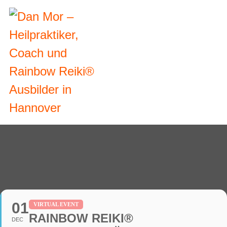
01
VIRTUAL EVENT
RAINBOW REIKI®
DEC