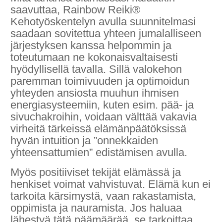
saavuttaa, Rainbow Reiki®
Kehotyöskentelyn avulla suunnitelmasi
saadaan sovitettua yhteen jumalalliseen
järjestyksen kanssa helpommin ja
toteutumaan ne kokonaisvaltaisesti
hyödyllisellä tavalla. Sillä valokehon
paremman toimivuuden ja optimoidun
yhteyden ansiosta muuhun ihmisen
energiasysteemiin, kuten esim. pää- ja
sivuchakroihin, voidaan välttää vakavia
virheitä tärkeissä elämänpäätöksissä
hyvän intuition ja ”onnekkaiden
yhteensattumien” edistämisen avulla.
Myös positiiviset tekijät elämässä ja
henkiset voimat vahvistuvat. Elämä kun ei
tarkoita kärsimystä, vaan rakastamista,
oppimista ja nauramista. Jos haluaa
lähestyä tätä päämäärää, se tarkoittaa