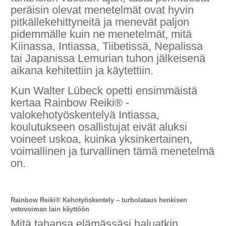
peräisin olevat menetelmät ovat hyvin
pitkällekehittyneitä ja menevät paljon
pidemmälle kuin ne menetelmät, mitä
Kiinassa, Intiassa, Tiibetissä, Nepalissa
tai Japanissa Lemurian tuhon jälkeisenä
aikana kehitettiin ja käytettiin.
Kun Walter Lübeck opetti ensimmäistä
kertaa Rainbow Reiki® -
valokehotyöskentelyä Intiassa,
koulutukseen osallistujat eivät aluksi
voineet uskoa, kuinka yksinkertainen,
voimallinen ja turvallinen tämä menetelmä
on.
Rainbow Reiki® Kehotyöskentely – turbolataus henkisen
vetovoiman lain käyttöön
Mitä tahansa elämässäsi haluatkin