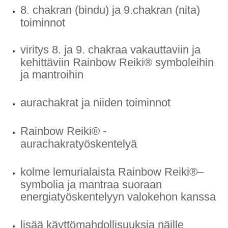
8. chakran (bindu) ja 9.chakran (nita)
toiminnot
viritys 8. ja 9. chakraa vakauttaviin ja
kehittäviin Rainbow Reiki® symboleihin
ja mantroihin
aurachakrat ja niiden toiminnot
Rainbow Reiki® -
aurachakratyöskentelyä
kolme lemurialaista Rainbow Reiki®–
symbolia ja mantraa suoraan
energiatyöskentelyyn valokehon kanssa
lisää käyttömahdollisuuksia näille