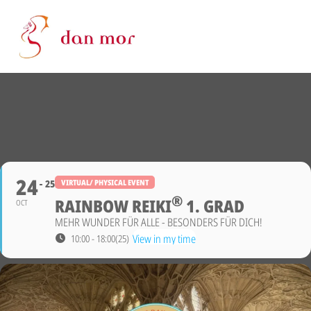
24
25
VIRTUAL/ PHYSICAL EVENT
®
RAINBOW REIKI
1. GRAD
OCT
MEHR WUNDER FÜR ALLE - BESONDERS FÜR DICH!
View in my time
10:00 - 18:00
(25)