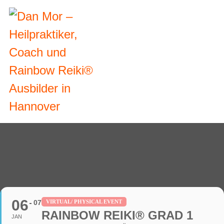
06
07
VIRTUAL/ PHYSICAL EVENT
RAINBOW REIKI® GRAD 1
JAN