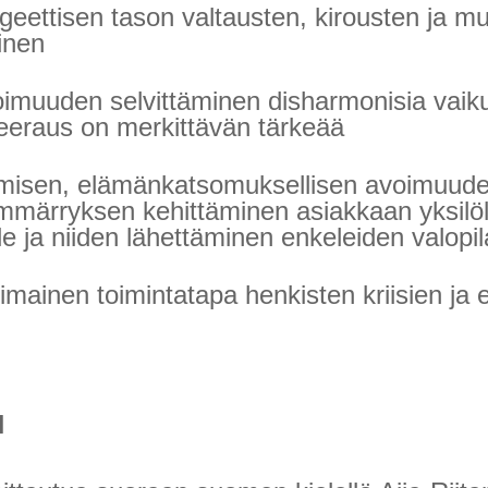
geettisen tason valtausten, kirousten ja 
minen
oimuuden selvittäminen disharmonisia vaiku
eraus on merkittävän tärkeää
ymisen, elämänkatsomuksellisen avoimuude
ymmärryksen kehittäminen asiakkaan yksilöll
e ja niiden lähettäminen enkeleiden valopila
mainen toimintatapa henkisten kriisien ja 
N