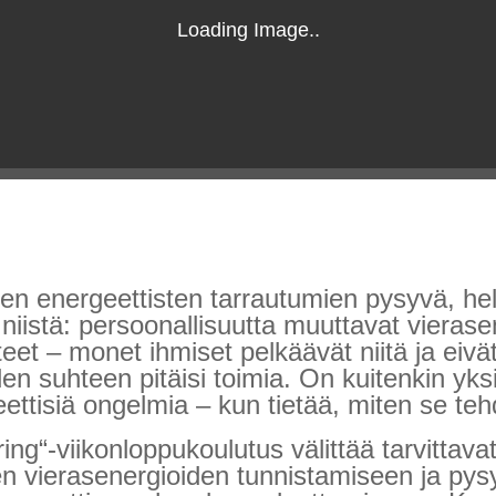
isten energeettisten tarrautumien pysyvä, he
t niistä: persoonallisuutta muuttavat vierase
t – monet ihmiset pelkäävät niitä ja eivät t
en suhteen pitäisi toimia. On kuitenkin yksi
geettisiä ongelmia – kun tietää, miten se te
ng“-viikonloppukoulutus välittää tarvittavat
iden vierasenergioiden tunnistamiseen ja py