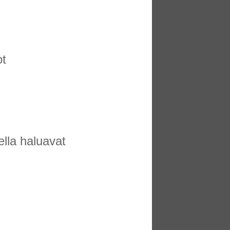
ot
ella haluavat