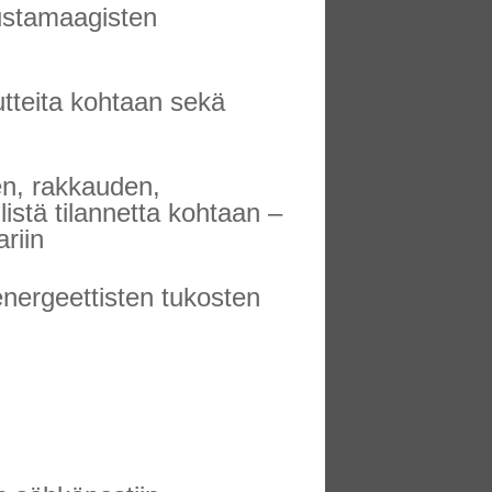
mustamaagisten
tteita kohtaan sekä
n, rakkauden,
istä tilannetta kohtaan –
riin
energeettisten tukosten