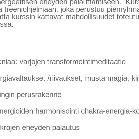
ergeettisen eheyden palauttamiseen.
Kurs
a treeniohjelmaan, joka perustuu pienryhm
jotta kurssin kattavat mahdollisuudet toteut
ssä.
niaa: varjojen transformointimeditaatio
ergiavaltaukset /riivaukset, musta magia, k
ingin perusrakenne
energioiden harmonisointi chakra-energia-kor
akrojen eheyden palautus