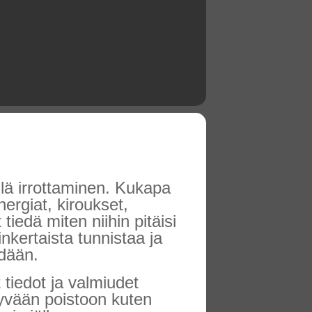
llä irrottaminen. Kukapa
nergiat, kiroukset,
iedä miten niihin pitäisi
nkertaista tunnistaa ja
hdään.
 tiedot ja valmiudet
syvään poistoon kuten