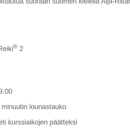
moittautua suoraan suomen kielellä Aija-Riit
®
Reiki
2
19.00
0 minuutin lounastauko
ti kurssiaikojen päätteksi