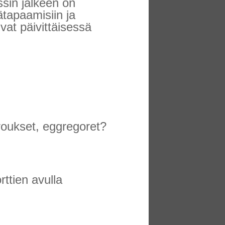
sin jälkeen on
ätapaamisiin ja
uvat päivittäisessä
iroukset, eggregoret?
ttien avulla