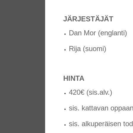
JÄRJESTÄJÄT
Dan Mor (englanti)
Rija (suomi)
HINTA
420€ (sis.alv.)
sis. kattavan oppaa
sis. alkuperäisen to