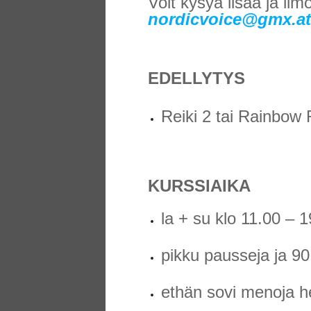
Voit kysyä lisää ja il
nordicvoice@gmx.at
EDELLYTYS
Reiki 2 tai Rainbow 
KURSSIAIKA
la + su klo 11.00 – 
pikku pausseja ja 9
ethän sovi menoja he