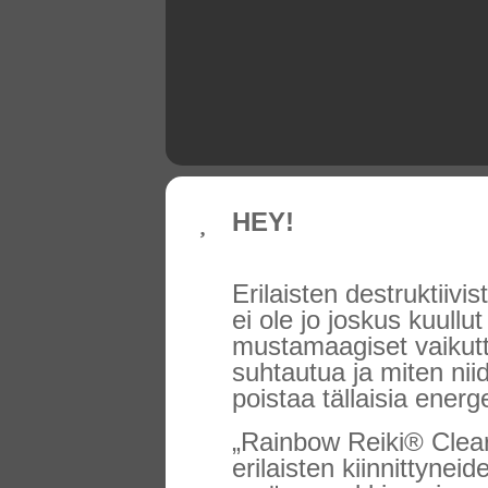
HEY!
Erilaisten destruktiiv
ei ole jo joskus kuullu
mustamaagiset vaikuttee
suhtautua ja miten niid
poistaa tällaisia ener
„Rainbow Reiki® Cleari
erilaisten kiinnittyne