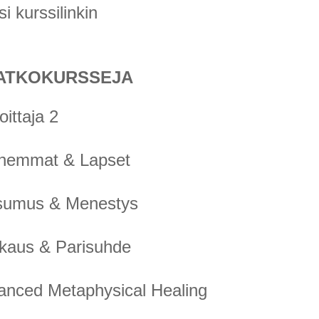
i kurssilinkin
JATKOKURSSEJA
oittaja 2
hemmat & Lapset
sumus & Menestys
aus & Parisuhde
anced Metaphysical Healing