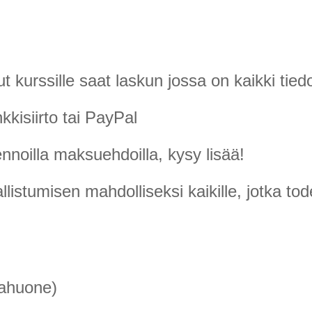
ut kurssille saat laskun jossa on kaikki tied
kisiirto tai PayPal
noilla maksuehdoilla, kysy lisää!
istumisen mahdolliseksi kaikille, jotka tod
kahuone)