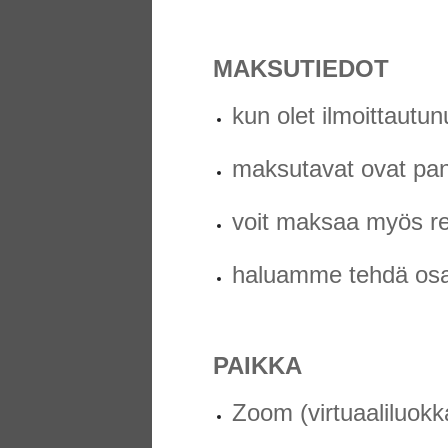
MAKSUTIEDOT
kun olet ilmoittautun
maksutavat ovat pank
voit maksaa myös ren
haluamme tehdä osall
PAIKKA
Zoom (virtuaaliluok