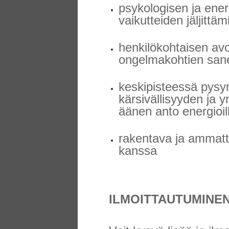
psykologisen ja ener
vaikutteiden jäljittä
henkilökohtaisen av
ongelmakohtien sane
keskipisteessä pys
kärsivällisyyden ja 
äänen anto energioill
rakentava ja ammatti
kanssa
ILMOITTAUTUMINE