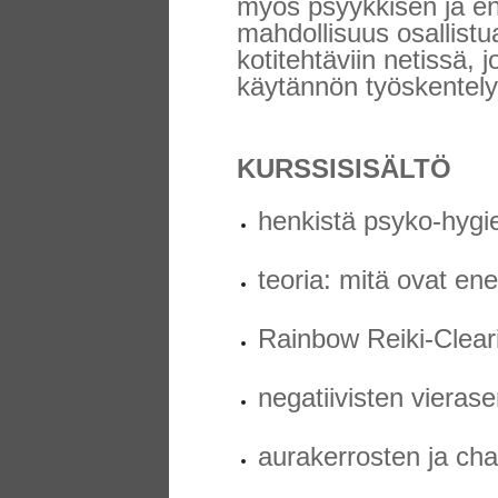
myös psyykkisen ja en
mahdollisuus osallistu
kotitehtäviin netissä, 
käytännön työskentely
KURSSISISÄLTÖ
henkistä psyko-hygie
teoria: mitä ovat en
Rainbow Reiki-Clear
negatiivisten vieras
aurakerrosten ja ch