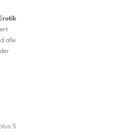
Erotik
ert
d alle
 der
plus 5