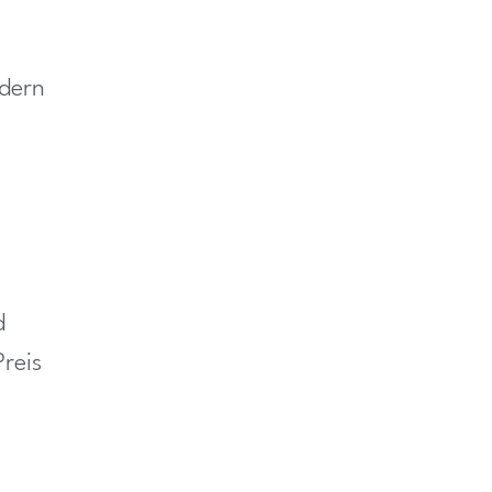
adern
d
reis