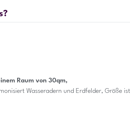
s?
 einem Raum von 30qm,
onisiert Wasseradern und Erdfelder, Größe is