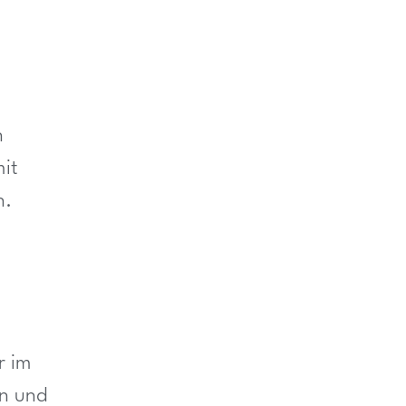
n
it
n.
r im
en und