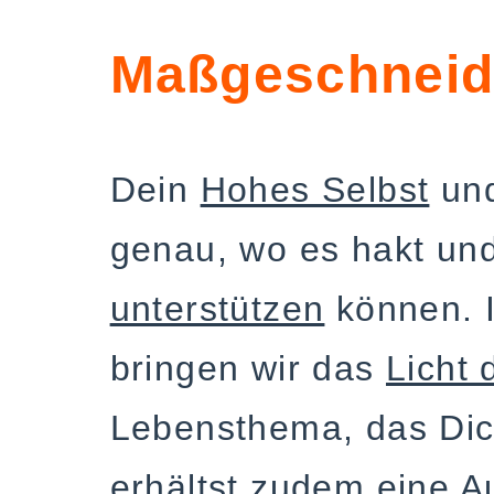
Maßgeschneide
Dein
Hohes Selbst
und
genau, wo es hakt und
unterstützen
können. I
bringen wir das
Licht
Lebensthema, das Dic
erhältst zudem eine Au