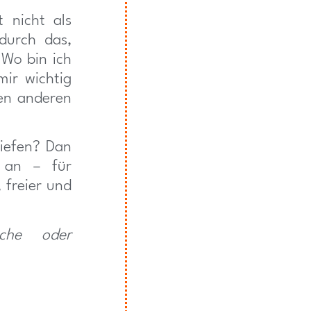
t nicht als
 durch das,
 Wo bin ich
ir wichtig
den anderen
tiefen? Dan
e an – für
 freier und
sche oder