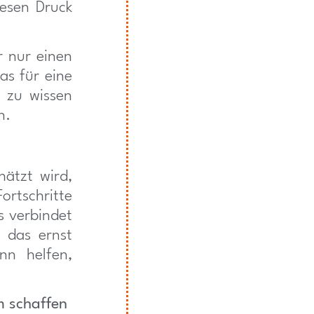
iesen Druck
 nur einen
as für eine
t zu wissen
n.
hätzt wird,
ortschritte
s verbindet
, das ernst
nn helfen,
m schaffen