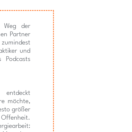
n Weg der
nen Partner
 zumindest
aktiker und
s Podcasts
 entdeckt
re möchte,
desto größer
 Offenheit.
rgiearbeit: