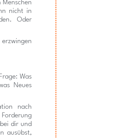
nen Menschen
nn nicht in
aden. Oder
 erzwingen
 Frage: Was
twas Neues
ation nach
n Forderung
bei dir und
n ausübst,