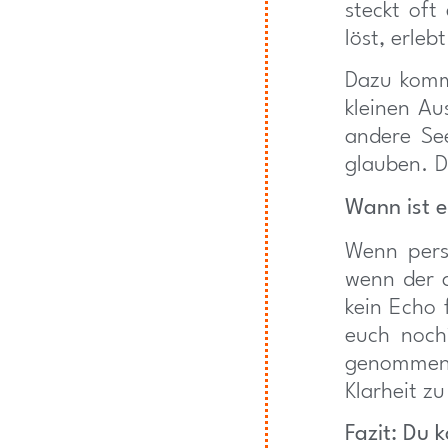
steckt oft
löst, erleb
Dazu komm
kleinen Au
andere See
glauben. Di
Wann ist e
Wenn persö
wenn der a
kein Echo 
euch noch?
genommen 
Klarheit zu
Fazit: Du 