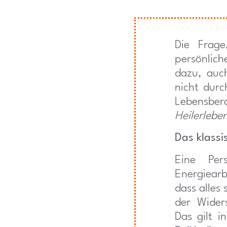
Die Frag
persönlich
dazu, auc
nicht durc
Lebensber
Heilerlebe
Das klassi
Eine Per
Energiear
dass alles 
der Widers
Das gilt i