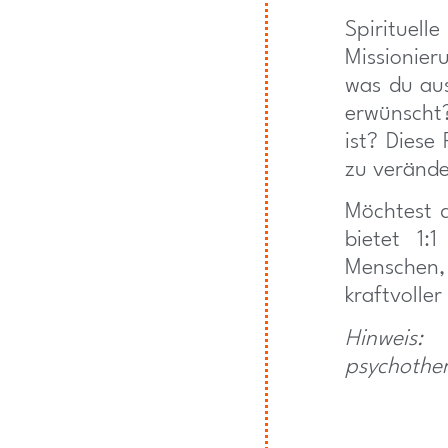
Spirituell
Missionier
was du aus
erwünscht
ist? Diese
zu verände
Möchtest d
bietet 1:
Menschen, 
kraftvolle
Hinweis:
psychothe