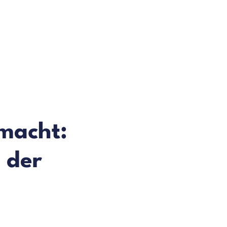
macht:
n der