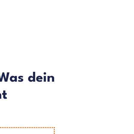
 Was dein
ht