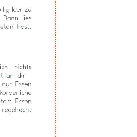
lig leer zu
 Dann lies
etan hast,
ch nichts
ht an dir –
 nur Essen
rperliche
htem Essen
regelrecht