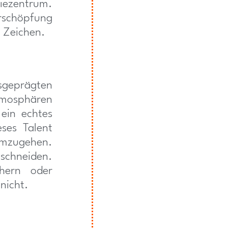
giezentrum.
Erschöpfung
 Zeichen.
geprägten
tmosphären
ein echtes
ses Talent
umzugehen.
chneiden.
hern oder
nicht.