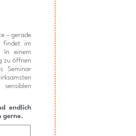
e – gerade
– findet im
. In einem
 zu öffnen
as Seminar
irksamsten
 sensiblen
nd endlich
h gerne.