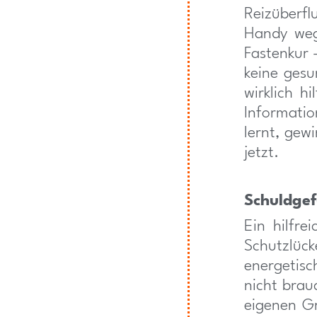
Reizüberf
Handy wegz
Fastenkur –
keine ges
wirklich hi
Informati
lernt, gew
jetzt.
Schuldgefü
Ein hilfre
Schutzlüc
energetisc
nicht brau
eigenen Gr