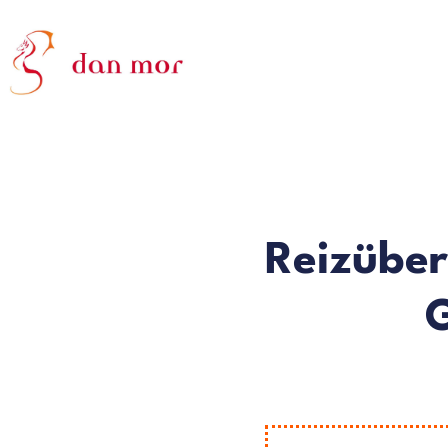
Reizüber
G