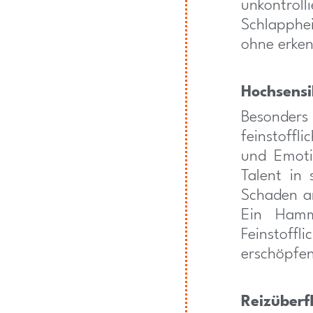
unkontroll
Schlapphei
ohne erken
Hochsensi
Besonder
feinstoff
und Emoti
Talent in
Schaden a
Ein Hamm
Feinstof
erschöpfen
Reizüberf