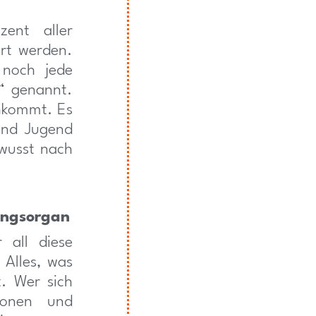
ent aller
ert werden.
 noch jede
f“ genannt.
chkommt. Es
 und Jugend
wusst nach
ungsorgan
 all diese
Alles, was
t. Wer sich
ionen und