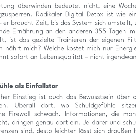
lutung überwinden bedeutet nicht, eine Woch
usperren. Radikaler Digital Detox ist wie e
 er braucht Zeit, bis das System sich umstellt,
unde Ernährung an den anderen 355 Tagen im
lft, ist das gezielte Trainieren der eigenen Fi
on nährt mich? Welche kostet mich nur Energi
innt sofort an Lebensqualität – nicht irgendwa
hle als Einfallstor
icher Einstieg ist auch das Bewusstsein über 
ken. Überall dort, wo Schuldgefühle sitze
he Firewall schwach. Informationen, die man
cht, dringen genau dort ein. Je klarer und schul
enzen sind, desto leichter lässt sich draußen 