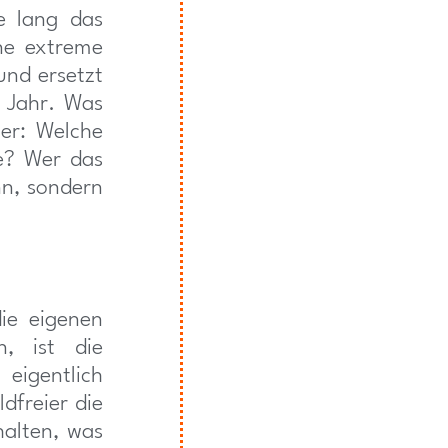
e lang das
ine extreme
 und ersetzt
 Jahr. Was
lter: Welche
e? Wer das
nn, sondern
die eigenen
n, ist die
 eigentlich
dfreier die
halten, was