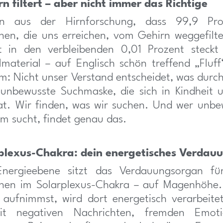
n filtert – aber nicht immer das Richtige
en aus der Hirnforschung, dass 99,9 Proz
nen, die uns erreichen, vom Gehirn weggefilt
t in den verbleibenden 0,01 Prozent steckt
material – auf Englisch schön treffend „Fluf
m: Nicht unser Verstand entscheidet, was dur
 unbewusste Suchmaske, die sich in Kindheit
at. Wir finden, was wir suchen. Und wer unbe
m sucht, findet genau das.
plexus-Chakra: dein energetisches Verdau
nergieebene sitzt das Verdauungsorgan für
onen im Solarplexus-Chakra – auf Magenhöhe. 
 aufnimmst, wird dort energetisch verarbeite
mit negativen Nachrichten, fremden Emot