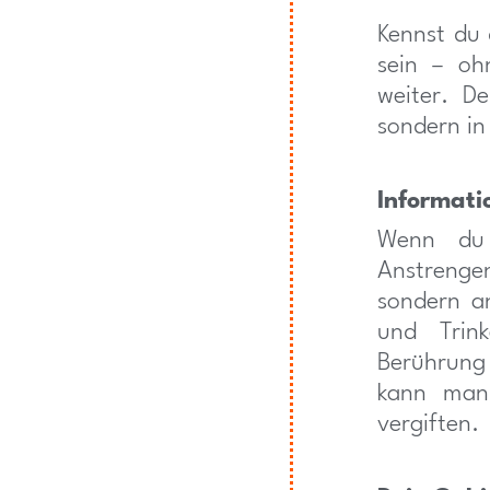
Kennst du 
sein – oh
weiter. D
sondern in
Informati
Wenn du 
Anstrengen
sondern a
und Trin
Berührung
kann man 
vergiften.