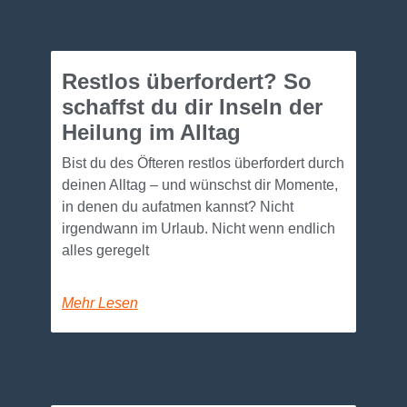
Restlos überfordert? So
schaffst du dir Inseln der
Heilung im Alltag
Bist du des Öfteren restlos überfordert durch
deinen Alltag – und wünschst dir Momente,
in denen du aufatmen kannst? Nicht
irgendwann im Urlaub. Nicht wenn endlich
alles geregelt
Mehr Lesen