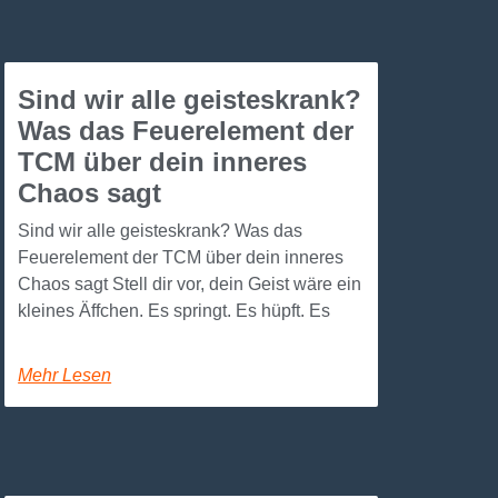
Sind wir alle geisteskrank?
Was das Feuerelement der
TCM über dein inneres
Chaos sagt
Sind wir alle geisteskrank? Was das
Feuerelement der TCM über dein inneres
Chaos sagt Stell dir vor, dein Geist wäre ein
kleines Äffchen. Es springt. Es hüpft. Es
Mehr Lesen