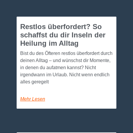
Restlos überfordert? So
schaffst du dir Inseln der
Heilung im Alltag
Bist du des Öfteren restlos überfordert durch
deinen Alltag – und wünschst dir Momente,
in denen du aufatmen kannst? Nicht
irgendwann im Urlaub. Nicht wenn endlich
alles geregelt
Mehr Lesen