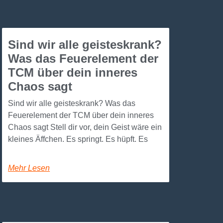
Sind wir alle geisteskrank?
Was das Feuerelement der
TCM über dein inneres
Chaos sagt
Sind wir alle geisteskrank? Was das
Feuerelement der TCM über dein inneres
Chaos sagt Stell dir vor, dein Geist wäre ein
kleines Äffchen. Es springt. Es hüpft. Es
Mehr Lesen